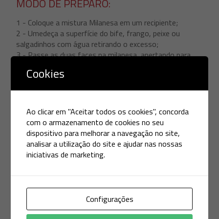
MODO DE PREPARO:
1 - Coloque a mistura Milanesa em um recipiente;
2 - Umedeça a superfície do bife, frango, peixe ou
salgadinhos com água retirando o excesso;
3 - Passe as duas faces na milanesa, apertando para
melhor aderência. Certifique-se de que toda a superfície
Cookies
esteja coberta com a mistura;
4 - Frite com óleo quente a 150°C e escorra bem.
Não é necessário utilizar ovos. Não é necessário
temperar as carnes, aves e peixes.
Ao clicar em "Aceitar todos os cookies", concorda
com o armazenamento de cookies no seu
RENDIMENTO:
dispositivo para melhorar a navegação no site,
analisar a utilização do site e ajudar nas nossas
1kg empana aproximadamente 8,5kg de carne.
iniciativas de marketing.
Configurações