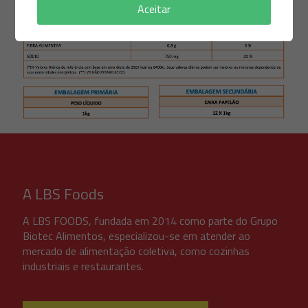
Aceitar
A LBS Foods
A LBS FOODS, fundada em 2014 como parte do Grupo
Biotec Alimentos, especializou-se em atender ao
mercado de alimentação coletiva, como cozinhas
industriais e restaurantes.