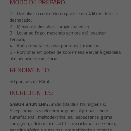
MODO DE PREPARO:
1 - Dissolver o conteúdo do pacote em 4 litros de leite
desnatado;
2 - Mexer até dissolver completamente;
3 - Levar ao fogo, mexendo sempre até levantar
fervura;
4 - Após fervura cozinhar por mais 2 minutos;
5 - Porcionar em potes de sobremesa e levar à geladeira
até adquirir consistência.
RENDIMENTO:
50 porções de 80ml.
INGREDIENTES:
SABOR BAUNILHA:
Amido (Bacillus thuringiensis,
Streptomyces viridochromogenes, Agrobacterium
tumefaciens), maltodextrina, sal, espessante: goma
carragena, edulcorantes artificiais: ciclamato de sódio,
sacarina sódica e sucralose, aromatizante e corante